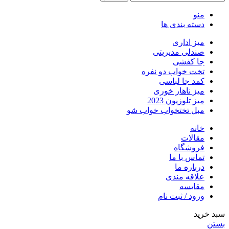
منو
دسته بندی ها
میز اداری
صندلی مدیریتی
جا کفشی
تخت خواب دو نفره
کمد جا لباسی
میز ناهار خوری
میز تلوزیون 2023
مبل تختخواب خواب شو
خانه
مقالات
فروشگاه
تماس با ما
درباره ما
علاقه مندی
مقایسه
ورود / ثبت نام
سبد خرید
بستن