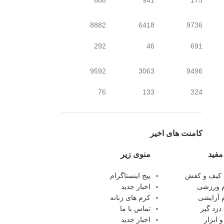
8882
6418
9736
292
46
691
9592
3063
9496
76
133
324
کامنت های اخیر
مفید
منوی زیر
 کیف و کفش
پیج اینستاگرام
 ورزشی
اخبار جدید
 آرایشی
کرم های زنانه
دزد گیر
تماس با ما
ابزار
اخبار جدید