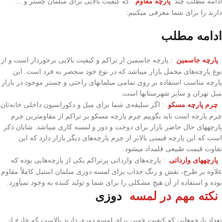
ادامه مطلب چند
پارچه مقاوم
که کیفیت بالایی برای مبلمان چستر و …
دارند را برای شما معرفی می­کنیم:
ادامه مطلب
پارچه جاسمین
: پارچه جاسمین از تراکم و کیفیت بالایی برخوردار است و از
نوع پارچه­‌های مخمل بازار می­باشد که در نوع خود منحصر به فرد است. این
پارچه مناسب استفاده بر روی تمامی مبلمان­های راحتی و چستر موجود در بازار
مبل تهران و سایر شهرستان­ها است.
چرم پارچه مسکو
: اگر سلیقه­‌ی شما برای مبل و دکوراسیون داخلی خانه‌­تان
چرم پارچه است باید بگوییم چرم پارچه مسکو پر تراکم از مقاوم­ترین چرم
پارچه­های حال حاضر بازار برای دوخت و دوز و لمسه کاری می­باشد. شایان ذکر
است که این پارچه قیمتی بالاتر از چرم ­پارچه‌­های دیگر بازار دارد که این
تفاوت قیمت طبیعی قلمداد می­شود.
پارچه­های وارداتی
: پارچه‌­های وارداتی پرتراکم یکی از پارچه­‌هایی بوده که
علاوه بر طرح، نقش و رنگ جذاب برای لمسه دوزی مبلمان استیل کاملاً مقاوم
بوده و استفاده از آن هیچ مشکلی را برای شما و تولید کننده به وجود نمی­آورد.
نکته مهم در لمسه
دوزی
تعداد پارچه‌­هایی که کیفیت خوبی برای لمسه دوزی دارند بالاست که خارج از