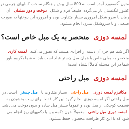
متون آکسفورد آمده است به 800 سال پیش و هنگام ساخت کاناپه­ای چرمی در
کشور انگلستان باز می­‌گردد. طبیعتاً فرم و شکل
دوخت و دوز مبلمان
آن
زمان با سرو شکل امروزی بسیار متفاوت بوده و امروزه این دوخت­ها به صورت
صنعتی و با سروشکل مدرن انجام می­شود.
لمسه دوزی
منحصر به یک مبل خاص است؟
اگر شما هم جزء آن دسته از افرادی هستید که تصور می­‌کنید
لمسه کاری
منحصر به مبلی خاص یا همان مبل چستر فیلد است باید به شما بگوییم باور
شما در این مسئله کاملاً اشتباه است!
لمسه دوزی
مبل راحتی
مکانیزم لمسه دوزی
مبل راحتی
بسیار متفاوت با
مبل چستر
است. در
مبل راحتی اگر لمسه دوزی انجام گیرد این کار فقط برای زینت بخشیدن به
قسمت کوچکی از مبل بوده و عموماً بیشتر مبل ساده و بدون دوخت می­‌باشد.
لمسه دوزی مبل راحتی
معمولاً بدون دکمه و یا با دکمه­های ریز انجام می­‌
شود که با این کار ظرافت محصول حفظ می­شود.