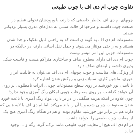
تفاوت چوب ام دی اف با چوب طبیعی
چوبهای ام دی اف بخاطر خاصیتی که دارند، با ورودشان تحولی عظیم در
صنعت چوب داشتند و طرحها از حالت سنتی به مدل‌های مدرن بسیار نزدیکتر
شدند.
مصنوعات ام دی اف به گونه‌ای است که به راحتی قابل تفکیک و جدا شدن
هستند و به راحتی مونتاژ می‌شوند و حمل نقل آسانی دارند، در حالیکه در
مصنوعات چوبی این امر میسر نیست.
چوب ام دی اف دارای سطوح صاف و ساختاری متراکم هست و قابلیت شکل
پذیری داشته و لبه‌های صاف دارد.
از ویژگی های مناسب و خوب چوبهای ام دی اف می‌توان به قابلیت ابزار
خوری، ماشین کاری، سنباده زنی و روکش شدن اشاره کرد.
با تابیدن نور خورشید بر روی سطح مصنوعات چوبی، اثرات نامطلوبی بر روی
آن خواهد گذاشت. بر روی مصنوعات چوبی امکان رنگ آمیزی وجود ندارد؛
چون علاوه بر اینکه هزینه هنگفتی را در بر دارد، مواد رنگ آمیزی یا باعث خورد
شدن مصنوعات چوبی شده و یا آن را بلند می‌کند. اما ام دی اف با لایه هایی که
دارند هم در برابر نور خورشید مقاوم بوده، و هم در هنگام رنگ آمیزی هیچ یک
از معایب چوب طبیعی را نخواهد داشت.
در ام دی اف هیچ از معایب چوب طبیعی مانند ترک، گره، رگه و … وجود
ندارد.