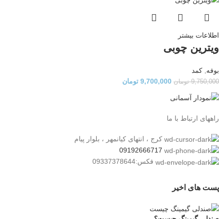
اطلاعات بیشتر
ویترین چوبی
بوفه
,
کمد
9,700,000
تومان
9,750,000
تومان
راههای ارتباط با ما
کرج ، انتهای کیانمهر ، بلوار پیام
09192666717
فکس:09337378644
پست های اخیر
صندلی گیمینگ چیست؟