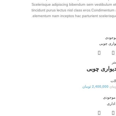
Scelerisque adipiscing bibendum sem vestibulum et i
tincidunt purus lectus nisl class eros.Condimentum 
elementum nam inceptos hac parturient scelerisque 
موجودی
تر
یواری چوبی
ات
2,400,000
تومان
مان
 موجودی