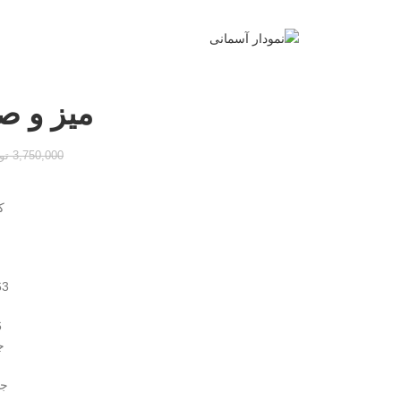
میز و ص
3,750,000
تو
ک
63 سانتی
6 
ج
ج