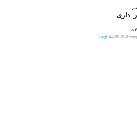
تر
ر اداری
ات
2,250,000
تومان
مان