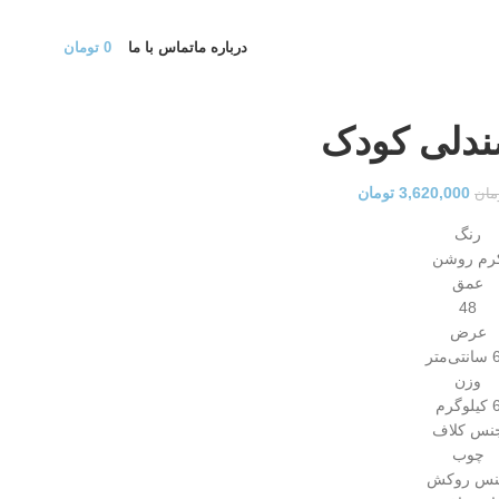
درباره ما
تماس با ما
0
تومان
ندلی کودک
3,620,000
تومان
مان
رنگ
رم روشن
عمق
48
عرض
‌متر
وزن
کیلوگرم
نس کلاف
چوب
نس روکش