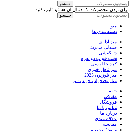
جستجو
برای دیدن محصولات که دنبال آن هستید تایپ کنید.
جستجو
منو
دسته بندی ها
میز اداری
صندلی مدیریتی
جا کفشی
تخت خواب دو نفره
کمد جا لباسی
میز ناهار خوری
میز تلوزیون 2023
مبل تختخواب خواب شو
خانه
مقالات
فروشگاه
تماس با ما
درباره ما
علاقه مندی
مقایسه
ورود / ثبت نام