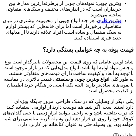
ویترین چوبی: نمونه‌­های چوبی از پرطرفدارترین مدل­‌ها بین
خریداران است که در اندازه‌­های مختلف و سبک­‌های متفاوتی
ساخته می­‌شوند.
ویترین فلزی
: هر چند انواع چوبی از محبوبیت بیشتری در میان
متقاضیان برخوردار است اما برای خانه‌­هایی که بیشتر لوازم
به سبک مینیمال و ساده است افراد علاقه دارند تا از مدل­های
جدید فلزی استفاده کنند.
قیمت بوفه به چه عواملی بستگی دارد؟
شاید اولین عاملی که روی قیمت این محصولات تاثیرگذار است نوع
و جنس مواد اولیه آنها باشد. انواع مدل­‌هایی که در بازار موجود است
با توجه به ابعاد و کیفیت ساخت دارای قیمت­‌های متفاوتی هستند.
به­ طور کلی
انواع ویترین چوبی و سلطنتی
قیمت بالاتری در مقایسه
با نمونه‌­های ساده­‌تر دارند. البته نکته اصلی در هنگام خرید اطمینان
از کیفیت محصول است.
یکی دیگر از وسایلی که در سبک طراحی امروز جایگاه ویژه‌­ای
دارد استند است. اگر شما هم دوست دارید از لوازمی استفاده کنید
که درب نداشته باشد و به ­راحتی بتوانید ابزار زینتی یا حتی گلدان­‌های
کوچک خود را روی آن قرار دهید این وسیله گزینه مناسبی برای شما
خواهد بود. این وسیله حتی به ­عنوان کتابخانه نیز کاربرد دارد.
نظرات (0)