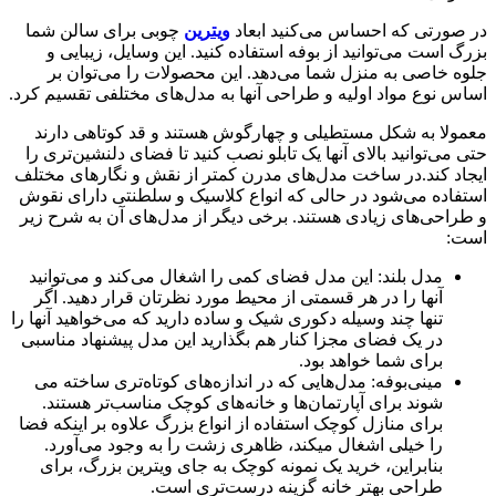
در صورتی که احساس می‌­کنید ابعاد
ویترین
چوبی برای سالن شما
بزرگ است می­‌توانید از بوفه استفاده کنید. این وسایل، زیبایی و
جلوه خاصی به منزل شما می­‌دهد. این محصولات را می‌­توان بر
اساس نوع مواد اولیه و طراحی آنها به مدل­‌های مختلفی تقسیم کرد.
معمولا به ­شکل مستطیلی و چهارگوش هستند و قد کوتاهی دارند
حتی می‌­توانید بالای آنها یک تابلو نصب کنید تا فضای دلنشین‌­تری را
ایجاد کند.در ساخت مدل­‌های مدرن کمتر از نقش و نگارهای مختلف
استفاده می­‌شود در حالی که انواع کلاسیک و سلطنتی دارای نقوش
و طراحی‌­های زیادی هستند. برخی دیگر از مدل­‌های آن به شرح زیر
است:
مدل بلند: این مدل فضای کمی را اشغال می­‌کند و می­‌توانید
آنها را در هر قسمتی از محیط مورد نظرتان قرار دهید. اگر
تنها چند وسیله دکوری شیک و ساده دارید که می­‌خواهید آنها را
در یک فضای مجزا کنار هم بگذارید این مدل پیشنهاد مناسبی
برای شما خواهد بود.
مینی‌­بوفه: مدل‌­هایی که در اندازه‌­های کوتاه‌­تری ساخته می­‌
شوند برای آپارتمان­‌ها و خانه‌­های کوچک مناسب­‌تر هستند.
برای منازل کوچک استفاده از انواع بزرگ علاوه ­بر این­که فضا
را خیلی اشغال می­کند، ظاهری زشت را به­ وجود می­‌آورد.
بنابراین، خرید یک نمونه کوچک به جای ویترین بزرگ، برای
طراحی بهتر خانه گزینه درست‌­تری است.