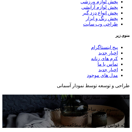
پخش لوازم ورزشی
پخش لوازم آرایشی
پخش انواع دزد گیر
پخش رنگ و ابزار
طراحی وب سایت
منوی زیر
پیج اینستاگرام
اخبار جدید
کرم های زنانه
تماس با ما
اخبار جدید
مدل های موجود
طراحی و توسعه توسط نمودار آسمانی
سلام:برای ثبت سفارش ایمیل خود را وارد کنید
لورم ایپسوم متن ساختگی با تولید سادگی نامفهوم از صنعت چاپ و
با استفاده از طراحان گرافیک است.
برگه قوانین و مقررات را مطالعه بفرمایید