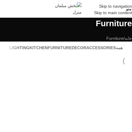
Skip to navigation
منو
Skip to main content
Furniture
خانه
Furniture
همه
ACCESSORIES
DECOR
FURNITURE
KITCHEN
LIGHTING
Furniture
Netus eu mollis hac dignis
Furniture
A lacus bibendum pulvinar