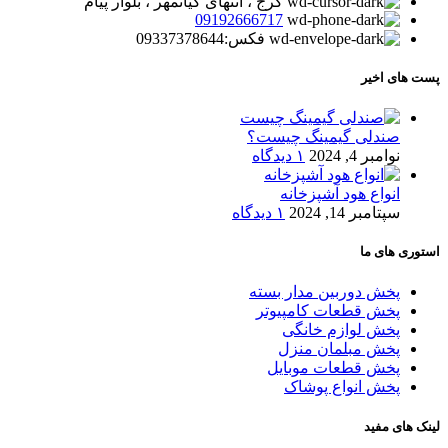
کرج ، انتهای کیانمهر ، بلوار پیام
09192666717
فکس:09337378644
پست های اخیر
صندلی گیمینگ چیست؟
نوامبر 4, 2024
۱ دیدگاه
انواع هود آشپزخانه
سپتامبر 14, 2024
۱ دیدگاه
استوری های ما
پخش دوربین مدار بسته
پخش قطعات کامپیوتر
پخش لوازم خانگی
پخش مبلمان منزل
پخش قطعات موبایل
پخش انواع پوشاک
لینک های مفید